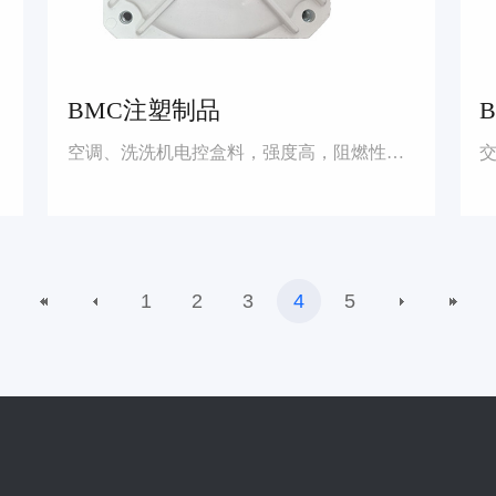
BMC注塑制品
空调、洗洗机电控盒料，强度高，阻燃性能好（阻燃5VA等级）
1
2
3
4
5