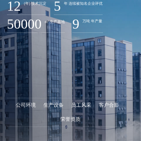
12
5
(年) 技术沉淀
年 连续被知名企业评优
50000
9
万吨 年产量
m² 生产基地
公司环境
生产设备
员工风采
客户合影
荣誉资质