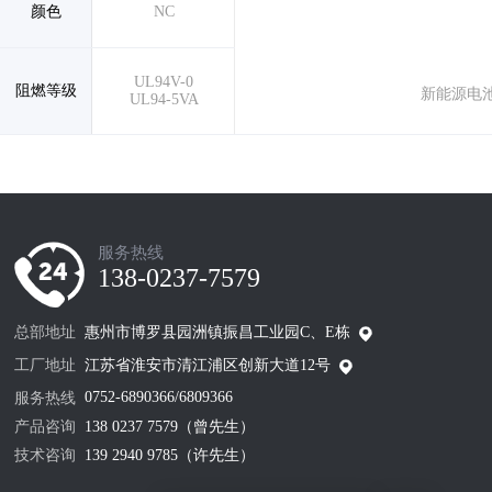
颜色
NC
UL94V-0
阻燃等级
新能源电
UL94-5VA
服务热线
138-0237-7579
总部地址
惠州市博罗县园洲镇振昌工业园C、E栋
工厂地址
江苏省淮安市清江浦区创新大道12号
0752-6890366/6809366
服务热线
产品咨询
138 0237 7579（曾先生）
技术咨询
139 2940 9785（许先生）