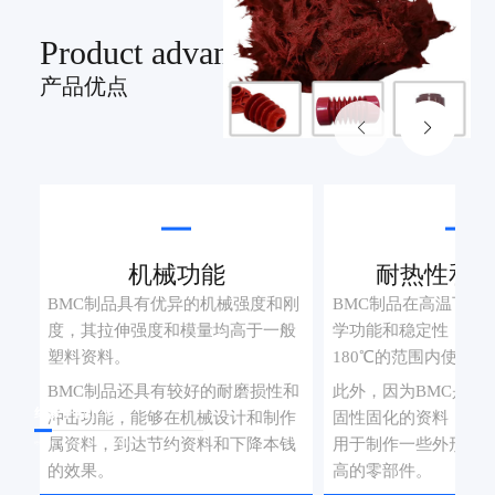
Product advantage
产品优点
机械功能
耐热性和
BMC制品具有优异的机械强度和刚
BMC制品在高温下仍
度，其拉伸强度和模量均高于一般
学功能和稳定性，能够
塑料资料。
180℃的范围内使用。
BMC制品还具有较好的耐磨损性和
此外，因为BMC是一
绝缘子BMC料
冲击功能，能够在机械设计和制作
固性固化的资料，因
属资料，到达节约资料和下降本钱
用于制作一些外形杂
绝缘子BMC料，强度高，绝缘性能高，阻燃性能优等
的效果。
高的零部件。