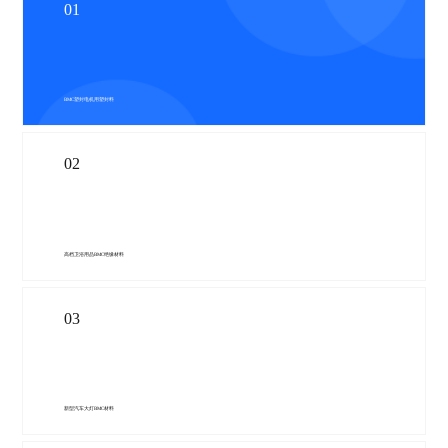
01
BMC塑封电机用塑封料
02
高档卫浴用品BMC绝缘材料
03
新型汽车大灯BMC材料